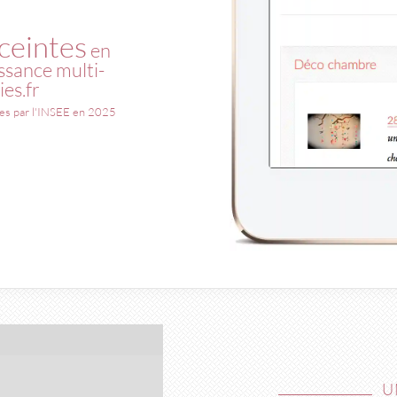
ceintes
en
issance multi-
es.fr
s par l'
INSEE
en 2025
U