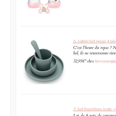
6. Jollein Set repas 4 p
C'est l'heure du repas ? No
bol, ils ne renverserons rien
32,95€* chez
berceaumagiq
7. Set 8 portions à clip -
Lot de 8 pots de conserva