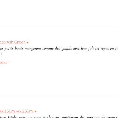
ièces Ash Green
♥
s petits bouts mangerons comme des grands avec leur joli set repas en silic
 !
ue.com
 4 x 150ml 4 x 250ml
♥
tion Béaba pratique pour stocker au congélateur des portions de soupe/p