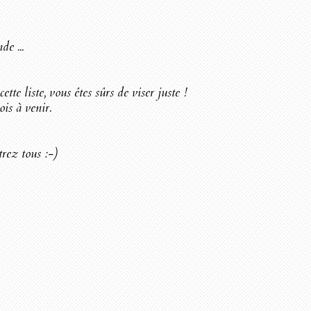
de ...
te liste, vous êtes sûrs de viser juste !
is à venir.
trez tous :-)