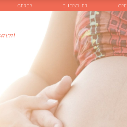
GERER
CHERCHER
CRE
urent