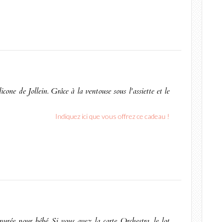
one de Jollein. Grâce à la ventouse sous l'assiette et le
Indiquez ici que vous offrez ce cadeau !
urée pour bébé Si vous avez la carte Orchestra, le lot