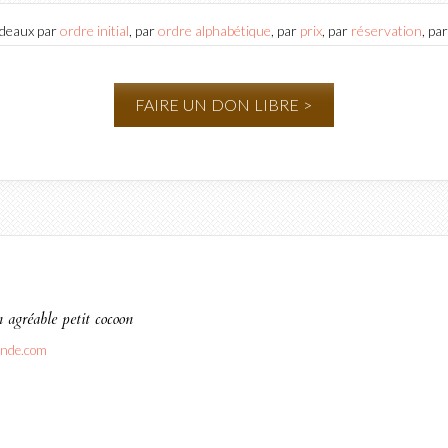
cadeaux par
ordre initial
, par
ordre alphabétique
, par
prix
, par
réservation
, pa
FAIRE UN DON LIBRE >
n agréable petit cocoon
nde.com