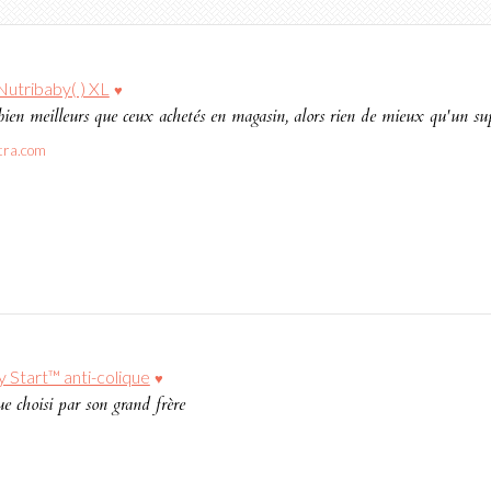
Nutribaby( ) XL
♥
en meilleurs que ceux achetés en magasin, alors rien de mieux qu'un sup
tra.com
y Start™ anti-colique
♥
 choisi par son grand frère
m