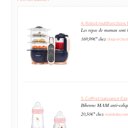
4. Robot multifonctions 
Les repas de maman sont bi
169,99€* chez
shop-orches
5. Coffret naissance Eas
Biberons MAM anti-colique
20,50€* chez
mambaby.co